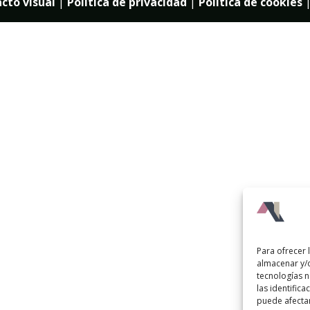
cto visual
|
Política de privacidad
|
Política de cookies
Para ofrecer 
almacenar y/o
tecnologías 
las identifica
puede afectar