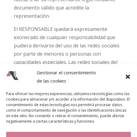
documento válido que acredite la
representación.
El RESPONSABLE quedará expresamente
exonerado de cualquier responsabilidad que
pudiera derivarse del uso de las redes sociales
por parte de menores o personas con
capacidades especiales. Las redes sociales del
RESPONSABLE no recogen conscientemente
Gestionar el consentimiento
ninguna información personal de menores de
de las cookies
edad, por ello, si el USUARIO es menor de edad,
Para ofrecer las mejores experiencias, utilizamos tecnologías como las
no debe registrarse, ni utilizar las redes
cookies para almacenar y/o acceder a la información del dispositivo. El
sociales del RESPONSABLE ni tampoco
consentimiento de estas tecnologías nos permitirá procesar datos
como el comportamiento de navegación o las identificaciones únicas
proporcionar ninguna información personal.
en este sitio. No consentir o retirar el consentimiento, puede afectar
negativamente a ciertas características y funciones.